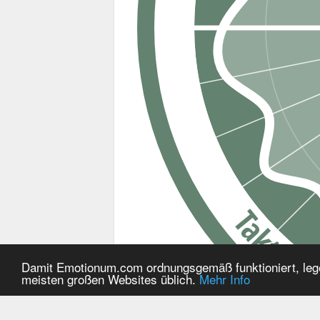
Teamspirit
Kreativität
1:1 defensiv
1:1 offensiv
Entwicklungspote
Spielaktivität
Taktik
Spielgeschwindigkeit
Dynam
Damit Emotionum.com ordnungsgemäß funktioniert, lege
Defensivs
meisten großen Websites üblich.
Mehr Info