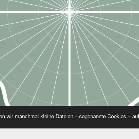
ntial
Tea
ik
n wir manchmal kleine Dateien – sogenannte Cookies – auf 
tark
L
Selbstbewusst
Offensivstark